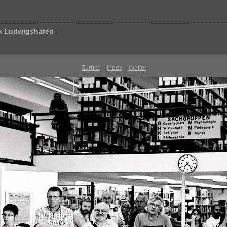
hek Ludwigshafen
Zurück
Index
Weiter