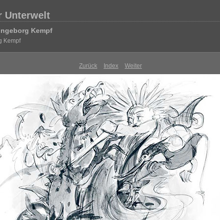
r Unterwelt
 Ingeborg Kempf
g Kempf
Zurück
Index
Weiter