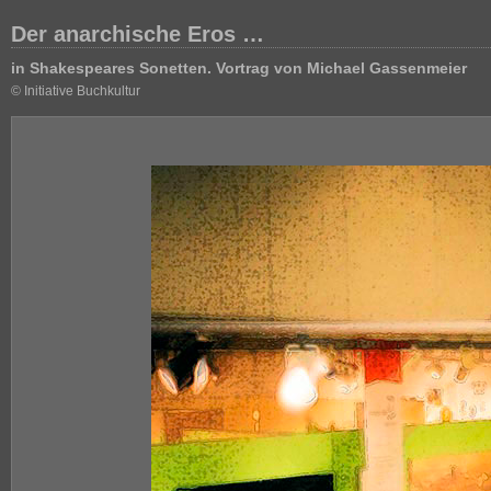
Der anarchische Eros …
in Shakespeares Sonetten. Vortrag von Michael Gassenmeier
© Initiative Buchkultur