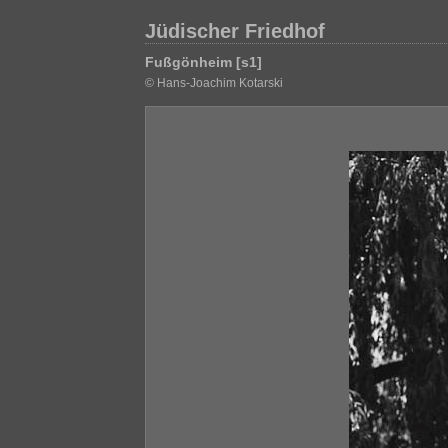
Jüdischer Friedhof
Fußgönheim [s1]
© Hans-Joachim Kotarski