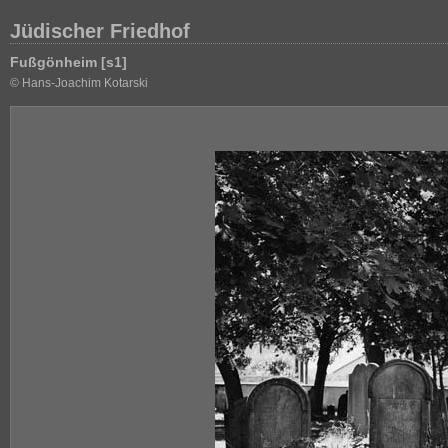
Jüdischer Friedhof
Fußgönheim [s1]
© Hans-Joachim Kotarski