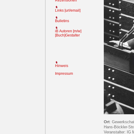
Rezensionen
Links [url/email]
Bulletins
iB
Autoren [m/w]
[Buch]Gestalter
Hinweis
Impressum
Ort
: Gewerkscha
Hans-Böckler-St
Veranstalter: IG 