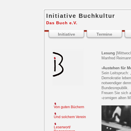
Initiative Buchkultur
Das Buch e.V.
Initiative
Termine
Lesung
[Mittwoch
Manfred Reimann l
›Austehen für M
Sein Leitspruch:
Demokratie leben”
notwendiger denn 
Bundesrepublik.
Freuen Sie sich 
›zornigen alten 
Von guten Büchern
Und solchem Verein
Leserwort/